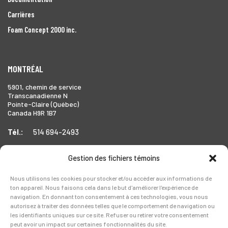
Carrières
Foam Concept 2000 inc.
MONTRÉAL
5901, chemin de service
Transcanadienne N
Pointe-Claire (Québec)
Canada H9R 1B7
Tél.:
514 694-2493
Gestion des fichiers témoins
TORONTO
Nous utilisons les cookies pour stocker et/ou accéder aux informations de
ton appareil. Nous faisons cela dans le but d'améliorer l'expérience de
1999 Forbes Street,
navigation. En donnant ton consentement à ces technologies, vous nous
Whitby (Ontario),
autorisez à traiter des données telles que le comportement de navigation ou
Canada L1N 7V4
les identifiants uniques sur ce site. Refuser ou retirer votre consentement
peut avoir un impact sur certaines fonctionnalités du site.
Tél.:
905-728-0072