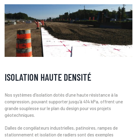
ISOLATION HAUTE DENSITÉ
Nos systèmes d’isolation dotés d’une haute résistance à la
compression, pouvant supporter jusqu’à 414 kPa, offrent une
grande souplesse sur le plan du design pour vos projets
géotechniques.
Dalles de congélateurs industrielles, patinoires, rampes de
stationnement et isolation de radiers sont des exemples